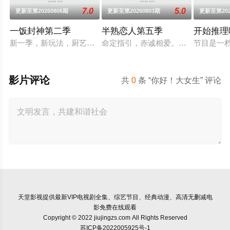
7.0
5.0
更新至第20260806期
更新至第20260803期
更新至第202
一饭封神第二季
半熟恋人第五季
开始推理
新一季，新玩法，厨艺展示全新升级！厨神级的美味将持续上演
命定指引，赤诚相爱。第五季将讲述
节目是一
影片评论
共
0
条 “你好！大女生” 评论
天堂影视
提供最新VIP电视剧全集、综艺节目、经典动漫、高清无删减电
影免费在线观看
Copyright © 2022 jiujingzs.com All Rights Reserved
苏ICP备2022005925号-1