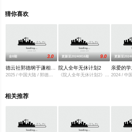
豆瓣综艺、电视猫或剧情网等平台了解。
猜你喜欢
3.0
9.0
全8期
更新至20240816期
更新至2024
德云社郭德纲于谦相声专场北京站 2025
院人全年无休计划2
亲爱的学
2025 / 中国大陆 / 郭德纲,于谦
《院人全年无休计划2》是芒果TV会
2024 / 
相关推荐