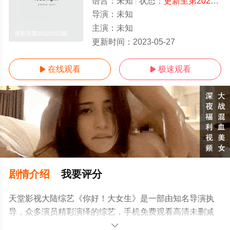
语言：
未知
状态：
更新至第20220223期
导演：
未知
主演：
未知
更新至第20220223期
更新时间：
2023-05-27
在线观看
极速观看


剧情介绍
我要评分
天堂影视大陆综艺《你好！大女生》是一部由知名导演执
导，众多演员精彩演绎的综艺，手机免费观看高清未删减
完整版综艺节目就上天堂电影网，更多相关信息可移步至
