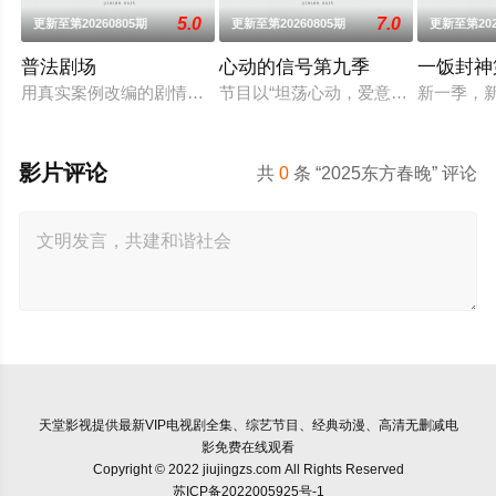
5.0
7.0
更新至第20260805期
更新至第20260805期
更新至第202
普法剧场
心动的信号第九季
一饭封神
用真实案例改编的剧情故事，展现人间百态和社会面貌。普及法
节目以“坦荡心动，爱意直行”为核心
新一季，
影片评论
共
0
条 “2025东方春晚” 评论
天堂影视
提供最新VIP电视剧全集、综艺节目、经典动漫、高清无删减电
影免费在线观看
Copyright © 2022 jiujingzs.com All Rights Reserved
苏ICP备2022005925号-1