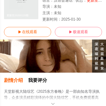
语言：
汉语普通话
状态：
更新至20250129期
导演：
未知
主演：
未知
更新至20250129期
更新时间：
2025-01-30
在线观看
极速观看


剧情介绍
我要评分
天堂影视大陆综艺《2025东方春晚》是一部由知名导演执
导，众多演员精彩演绎的中国大陆综艺，手机免费观看高
清未删减完整版综艺节目就上天堂电影网，更多相关信息
