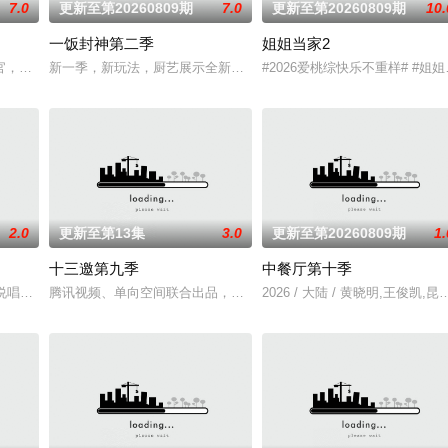
7.0
更新至第20260809期
7.0
更新至第20260809期
10.
一饭封神第二季
姐姐当家2
全新的30位破局者，集结于此，他
官，李维嘉与沈梦辰担任掌勺主理人，与湖南、江苏、川渝、广东的特邀艺
新一季，新玩法，厨艺展示全新升级！厨神级的美味将持续上演，每
#2026爱桃综快乐不重样# #
2.0
更新至第13集
3.0
更新至第20260809期
1.
十三邀第九季
中餐厅第十季
秀俱乐部的优秀单口喜剧演员和漫才组
# #说唱十周年巅峰对决#全新升级归来，这次不止比技术，更要玩灵
腾讯视频、单向空间联合出品，尤里卡工作室研创的《十三邀》第九
2026 / 大陆 / 黄晓明,王俊凯