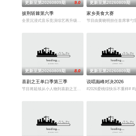
更新至第20260809期
9.0
更新至第20260809期
披荆斩棘第六季
家乡美食大赛
全景沉浸式音乐竞演综艺再升级。新一季在延续经典的同时，将有
节目由黄晓明担任首席掌勺
更新至第20260809期
8.0
更新至第20260809期
喜剧之王单口季第三季
说唱巅峰对决2026
节目将延续从小人物到喜剧之王的故事，汇聚来自全国各地脱口
#2026爱桃综快乐不重样