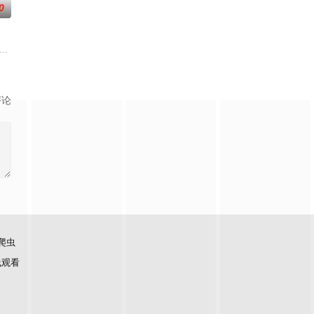
0
单人寻宝”升级“双人寻宝模
年1月1日起与你相约每周六20：10！你好星期六，精彩看不够
评论
爬虫
线观看