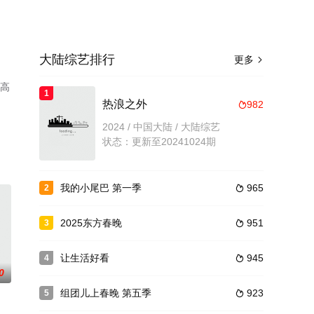
大陆综艺排行
更多

看高
1
热浪之外
982

2024 / 中国大陆 / 大陆综艺
状态：更新至20241024期
我的小尾巴 第一季
965
2

2025东方春晚
951
3

让生活好看
945
4

0
组团儿上春晚 第五季
923
5
