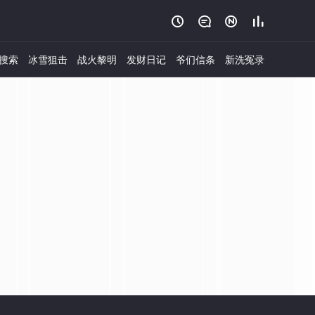




搜索
冰雪狙击
战火黎明
发财日记
爷们信条
新洗冤录