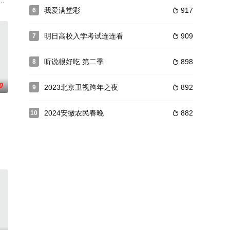
他们需要全力以赴完成任务赢得
，一个比一个更狠啊！
我爱满堂彩
917
6

明日高校入学考试连连看
909
7

听说很好吃 第二季
898
8

0
2023北京卫视跨年之夜
892
9

2024安徽农民春晚
882
10

聚，一起下班来到我们的宿舍，共