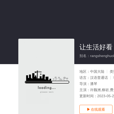
让生活好看
别名：rangshenghuo
地区：
中国大陆
类
语言：
汉语普通话
导演：
潘琴
主演：
许魏洲,柳岩,
更新时间：
2023-05-
在线观看
