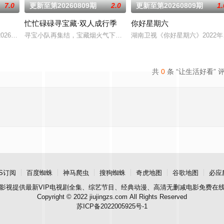
7.0
更新至第20260809期
2.0
更新至第20260809期
1.
忙忙碌碌寻宝藏·双人成行季
你好星期六
调解员现场为当事人排忧解难，通过节
#2026爱奇艺新生片单# #喜欢你我也是# 第六季暖心回归
寻宝小队再集结，宝藏烟火气下饭脑综再度上桌，第二季全面升维！从“
湖南卫视《你好星期六》2022
共
0
条 “让生活好看” 
S订阅
百度蜘蛛
神马爬虫
搜狗蜘蛛
奇虎地图
谷歌地图
必应
影视
提供最新VIP电视剧全集、综艺节目、经典动漫、高清无删减电影免费在
Copyright © 2022 jiujingzs.com All Rights Reserved
苏ICP备2022005925号-1