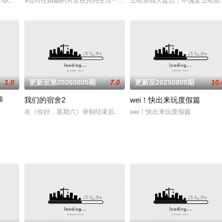
衍生节目，由嘉宾复盘畅聊角色故事
小队郑恺、杜海涛、孟鹤堂、任豪、张颜齐、周震南 （按年龄排序），开
9位向往婚姻的男女在共同生活一段时间，每天都有固定的约会任务，
五哈游戏大盘点，不愧是五哈团
1.0
更新至第20260805期
7.0
更新至20250809期
10.
季
我们的宿舍2
wei！快出来玩度假篇
在《你好，星期六》录制结束后，何老师带领在长沙的老友和新朋相
wei！快出来玩度假篇