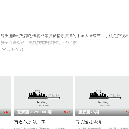
魏洲,柳岩,费启鸣,伍嘉成等演员精彩演绎的中国大陆综艺，手机免费观
移步至豆瓣综艺、电视猫或剧情网等平台了解。
展开全部

6.0
更新至20250906期
8.0
更新至25期
7.
再次心动 第二季
五哈游戏特辑