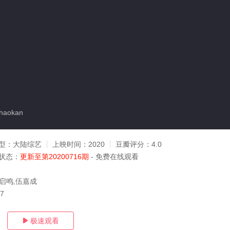
haokan
型：
大陆综艺
上映时间：
2020
豆瓣评分：
4.0
状态：
更新至第20200716期
- 免费在线观看
费启鸣,伍嘉成
27
极速观看
