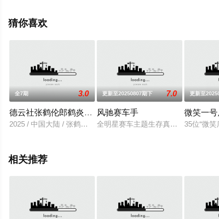
豆瓣综艺、电视猫或剧情网等平台了解。
猜你喜欢
3.0
7.0
全7期
更新至20250807期下
更新至2025
德云社张鹤伦郎鹤炎相声专场成都站 2025
风驰赛车手
微笑一号
2025 / 中国大陆 / 张鹤伦,郎鹤炎,陶云圣,倪九涛,董九力,李九天,
全明星赛车主题生存真人秀。
35位“
相关推荐