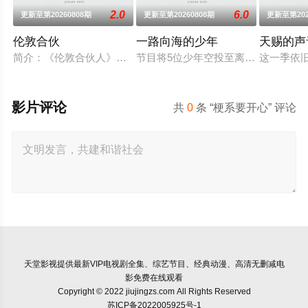
2.0
6.0
更新至第20260808期
更新至第20260808期
更新至第202
伦敦合伙
一路向海的少年
天赐的声
简介：《伦敦合伙人》是由湖南卫视、芒果TV、小芒联合出品的
节目将5位少年空投至离海最远的大
这一季依
影片评论
共
0
条 “梗系要开心” 评论
天堂影视
提供最新VIP电视剧全集、综艺节目、经典动漫、高清无删减电
影免费在线观看
Copyright © 2022 jiujingzs.com All Rights Reserved
苏ICP备2022005925号-1