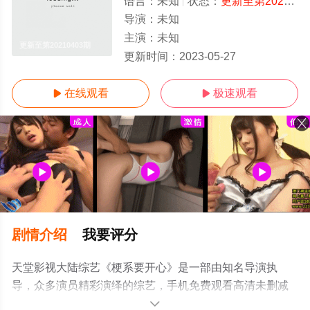
语言：
未知
状态：
更新至第20210403期
导演：
未知
主演：
未知
更新至第20210403期
更新时间：
2023-05-27
在线观看
极速观看


剧情介绍
我要评分
天堂影视大陆综艺《梗系要开心》是一部由知名导演执
导，众多演员精彩演绎的综艺，手机免费观看高清未删减
完整版综艺节目就上天堂电影网，更多相关信息可移步至
