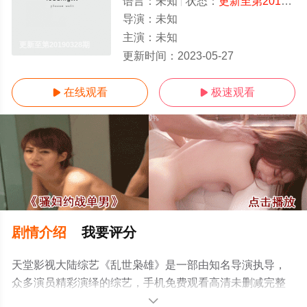
语言：
未知
状态：
更新至第20190328期
导演：
未知
主演：
未知
更新至第20190328期
更新时间：
2023-05-27
在线观看
极速观看


剧情介绍
我要评分
天堂影视大陆综艺《乱世枭雄》是一部由知名导演执导，
众多演员精彩演绎的综艺，手机免费观看高清未删减完整
版综艺节目就上天堂电影网，更多相关信息可移步至豆瓣
