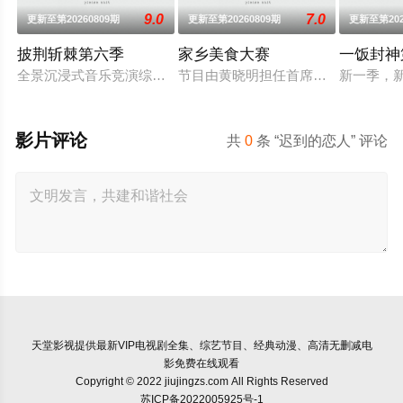
9.0
7.0
更新至第20260809期
更新至第20260809期
更新至第202
披荆斩棘第六季
家乡美食大赛
一饭封神
全景沉浸式音乐竞演综艺再升级。新一季在延续经典的同时，将有
节目由黄晓明担任首席掌勺官，李维
新一季，
影片评论
共
0
条 “迟到的恋人” 评论
天堂影视
提供最新VIP电视剧全集、综艺节目、经典动漫、高清无删减电
影免费在线观看
Copyright © 2022 jiujingzs.com All Rights Reserved
苏ICP备2022005925号-1