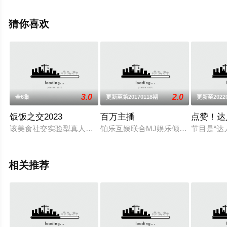
清未删减完整版综艺节目就上天堂电影网，更多相关信息
可移步至豆瓣综艺、电视猫或剧情网等平台了解。
猜你喜欢
3.0
2.0
全6集
更新至第20170118期
更新至2022
饭饭之交2023
百万主播
点赞！达
该美食社交实验型真人秀中张大大和绵羊料理化身为社交餐厅主
铂乐互娱联合MJ娱乐倾力打造的大
节目是“达
相关推荐