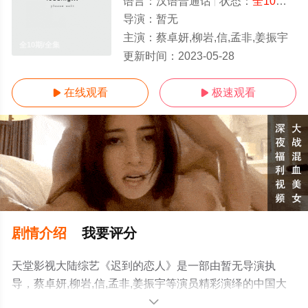
语言：
汉语普通话
状态：
全10期
- 
导演：
暂无
主演：
蔡卓妍,柳岩,信,孟非,姜振宇
全10期/全集
更新时间：
2023-05-28
在线观看
极速观看


剧情介绍
我要评分
天堂影视大陆综艺《迟到的恋人》是一部由暂无导演执
导，蔡卓妍,柳岩,信,孟非,姜振宇等演员精彩演绎的中国大
陆综艺，大结局剧情已揭晓（全10期），手机免费观看高
