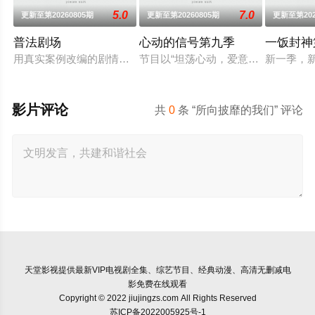
5.0
7.0
更新至第20260805期
更新至第20260805期
更新至第202
普法剧场
心动的信号第九季
一饭封神
用真实案例改编的剧情故事，展现人间百态和社会面貌。普及法
节目以“坦荡心动，爱意直行”为核心
新一季，
影片评论
共
0
条 “所向披靡的我们” 评论
天堂影视
提供最新VIP电视剧全集、综艺节目、经典动漫、高清无删减电
影免费在线观看
Copyright © 2022 jiujingzs.com All Rights Reserved
苏ICP备2022005925号-1