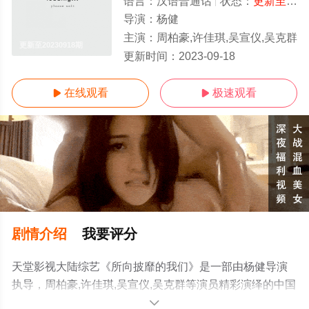
语言：
汉语普通话
状态：
更新至20230918期
导演：
杨健
主演：
周柏豪,许佳琪,吴宣仪,吴克群
更新至20230918期
更新时间：
2023-09-18
在线观看
极速观看


剧情介绍
我要评分
天堂影视大陆综艺《所向披靡的我们》是一部由杨健导演
执导，周柏豪,许佳琪,吴宣仪,吴克群等演员精彩演绎的中国
大陆综艺，手机免费观看高清未删减完整版综艺节目就上
