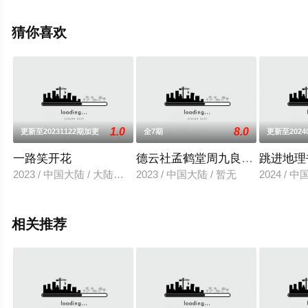
天堂电影网，更多相关信息可移步至豆瓣综艺、电视猫或
剧情网等平台了解。
猜你喜欢
1.0
8.0
更新至20231122期加更
全7期
更新至2024
一路笑开花
德云社孟鹤堂周九良相声专场上海站
跳进地理
2023 / 中国大陆 / 大陆综艺
2023 / 中国大陆 / 暂无
2024 / 
相关推荐