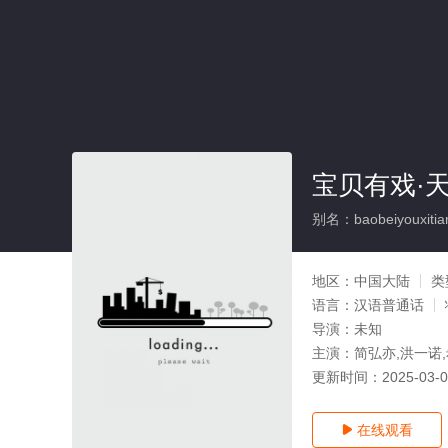
宝贝有戏·
别名：baobeiyouxitian
地区：
中国大陆
类
语言：
汉语普通话
导演：
未知
主演：
简弘亦,洪一诺,
更新时间：
2025-03-
在线观看
