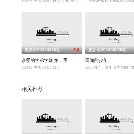
2024 / 中国大陆 / 孟佳,郭颖,杨长青,赵奕欢,米卡,吴建豪,李嘉格
节目以两位博学幽默的大叔孟非、
更新至20240816期
6.0
更新至202400229期
亲爱的学弟学妹 第二季
田间的少年
2024 / 中国大陆 / 暂无
秋天到了，哀牢山的果园也
相关推荐