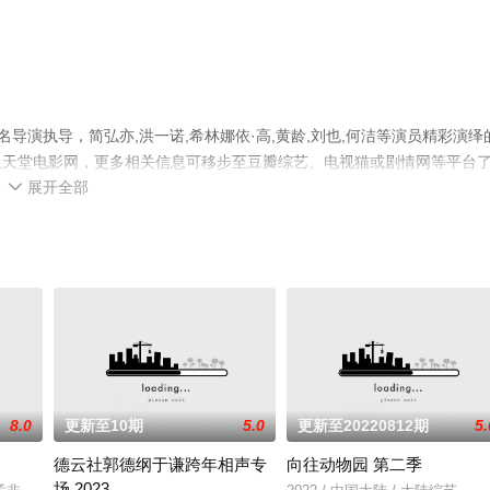
导演执导，简弘亦,洪一诺,希林娜依·高,黄龄,刘也,何洁等演员精彩演绎
上天堂电影网，更多相关信息可移步至豆瓣综艺、电视猫或剧情网等平台
展开全部

8.0
更新至10期
5.0
更新至20220812期
5.
德云社郭德纲于谦跨年相声专
向往动物园 第二季
场 2023