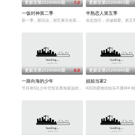
更新至第20260806期
7.0
更新至第20260803期
一饭封神第二季
半熟恋人第五季
新一季，新玩法，厨艺展示全新升级！厨神级的美味将持续上演
命定指引，赤诚相爱。第五
更新至第20260806期
6.0
更新至第20260806期
一路向海的少年
姐姐当家2
节目将5位少年空投至离海最远的大陆腹地，他们只有一辆车和一
#2026爱桃综快乐不重样#