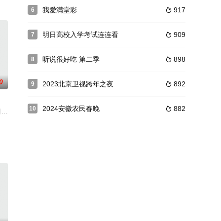
我爱满堂彩
917
6

曹鹤阳表演的《百兽图》；郭德纲
明日高校入学考试连连看
909
7

听说很好吃 第二季
898
8

0
2023北京卫视跨年之夜
892
9

2024安徽农民春晚
882
10

的“双播”模式的演播室综艺节
目，聚焦德云社的优秀青年相声演员们在录制结束后的趣味日常。通过