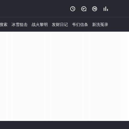




搜索
冰雪狙击
战火黎明
发财日记
爷们信条
新洗冤录