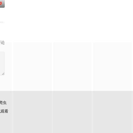
0
汪涵,尹浩宇,袁一琦
流竞技节目。节目集结全球实力唱将，在每周的直播比拼中高能开唱，
评论
爬虫
线观看