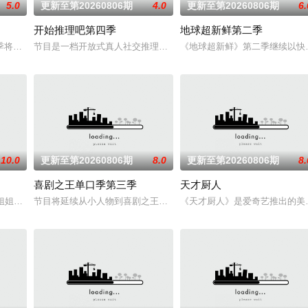
5.0
更新至第20260806期
4.0
更新至第20260806期
6.
开始推理吧第四季
地球超新鲜第二季
，每一道都值得期待，已经盼着开宴瞬
季将讲述十二位素人嘉宾的恋爱故事，他们历经命运选择、心动拉扯与现实
节目是一档开放式真人社交推理游戏综艺。由刘宇宁、金靖、张凌赫
《地球超新鲜》第二季继续以快
10.0
更新至第20260806期
8.0
更新至第20260806期
8.
喜剧之王单口季第三季
天才厨人
车椰子们，通过在途径补给站完成挑
 #姐姐当家# 第二季惊喜回归，看姐姐们如何见招拆招，畅聊人生
节目将延续从小人物到喜剧之王的故事，汇聚来自全国各地脱口秀俱
《天才厨人》是爱奇艺推出的美