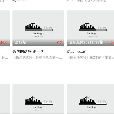
,张馨予,金瀚,刘昊源,郑业成,杨亘
刘震云携手“young friends”，展开代际碰撞的旅行
2022 / 中国大陆 / 大陆综艺
德云社郭德纲于谦跨年相声专场演出欢乐来袭！本场节目包括烧饼、
10.0
全12期
7.0
更新至第20211027期
5.
饭局的诱惑 第一季
德云下班后
即将迎来最忙的采摘季。为了解决每年采摘季人手不足的棘手问题，果园开
《饭局的诱惑》是在斗鱼直播平台进行现场直播并在腾讯点播平台上线
《德云斗笑社》第2季的衍生节