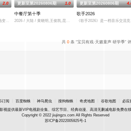
2.0
更新至第20260806期
1.0
更新至第20260806期
4.
中餐厅第十季
歌手2026
多元丰富。本季节目首次引入“竞
变了，但十个勤天那份“想把地种好”的滚烫初心不变！将“见天地之广
2026 / 大陆 / 黄晓明,王俊凯,昆凌,靳梦佳,张雅琪,林述巍,戴军,瞿颖,
《歌手2026》是一档音乐交
共
0
条 “宝贝有戏·天籁童声 研学季” 
S订阅
百度蜘蛛
神马爬虫
搜狗蜘蛛
奇虎地图
谷歌地图
必应
影视
提供最新VIP电视剧全集、综艺节目、经典动漫、高清无删减电影免费在
Copyright © 2022 jiujingzs.com All Rights Reserved
苏ICP备2022005925号-1