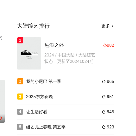
大陆综艺排行
更多

的
1
了
热浪之外
982

2024 / 中国大陆 / 大陆综艺
状态：更新至20241024期
我的小尾巴 第一季
965
2

2025东方春晚
951
3

让生活好看
945
4

0
组团儿上春晚 第五季
923
5
