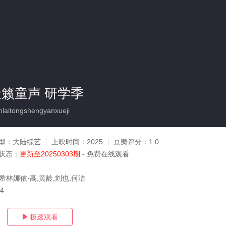
天籁童声 研学季
laitongshengyanxueji
型：
大陆综艺
上映时间：
2025
豆瓣评分：
1.0
状态：
更新至20250303期
- 免费在线观看
希林娜依·高,黄龄,刘也,何洁
04
极速观看
