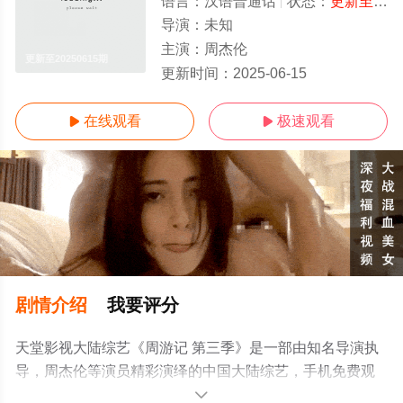
语言：
汉语普通话
状态：
更新至20250615期
导演：
未知
主演：
周杰伦
更新至20250615期
更新时间：
2025-06-15
在线观看
极速观看


剧情介绍
我要评分
天堂影视大陆综艺《周游记 第三季》是一部由知名导演执
导，周杰伦等演员精彩演绎的中国大陆综艺，手机免费观
看高清未删减完整版综艺节目就上天堂电影网，更多相关
