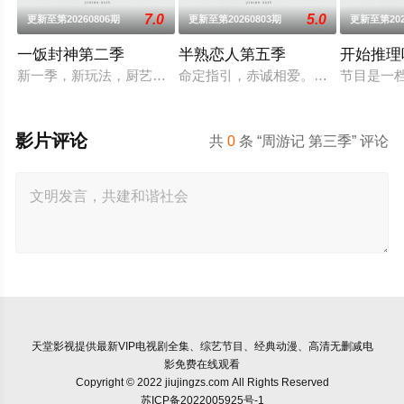
7.0
5.0
更新至第20260806期
更新至第20260803期
更新至第202
一饭封神第二季
半熟恋人第五季
开始推理
新一季，新玩法，厨艺展示全新升级！厨神级的美味将持续上演
命定指引，赤诚相爱。第五季将讲述
节目是一
影片评论
共
0
条 “周游记 第三季” 评论
天堂影视
提供最新VIP电视剧全集、综艺节目、经典动漫、高清无删减电
影免费在线观看
Copyright © 2022 jiujingzs.com All Rights Reserved
苏ICP备2022005925号-1