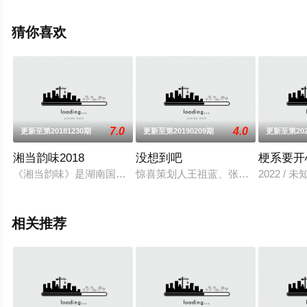
信息可移步至豆瓣综艺、电视猫或剧情网等平台了解。
猜你喜欢
7.0
4.0
更新至第20181230期
更新至第20190209期
更新至第202
湘当韵味2018
没想到吧
梗系要开
《湘当韵味》是湖南国际频道制作的一档介绍湖南湘菜的人文类
惊喜策划人王祖蓝、张绍刚、李诞和
2022 / 
相关推荐