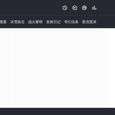




搜索
冰雪狙击
战火黎明
发财日记
爷们信条
新洗冤录