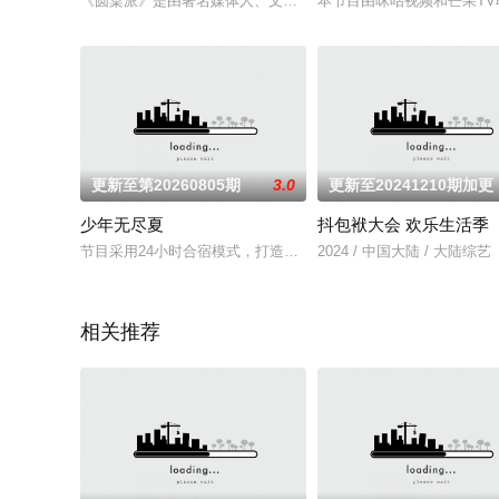
《圆桌派》是由著名媒体人、文化名嘴窦文涛携手优酷“看理想”打
本节目由咪咕视频和芒果T
更新至第20260805期
3.0
更新至20241210期加更
少年无尽夏
抖包袱大会 欢乐生活季
节目采用24小时合宿模式，打造内娱首个新人演员成长训练营，
2024 / 中国大陆 / 大陆综艺
相关推荐