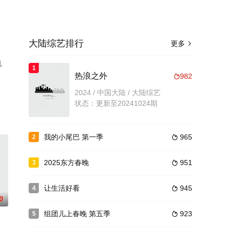
大陆综艺排行
更多

机
1
热浪之外
982

2024 / 中国大陆 / 大陆综艺
状态：更新至20241024期
我的小尾巴 第一季
965
2

2025东方春晚
951
3

让生活好看
945
4

0
组团儿上春晚 第五季
923
5
