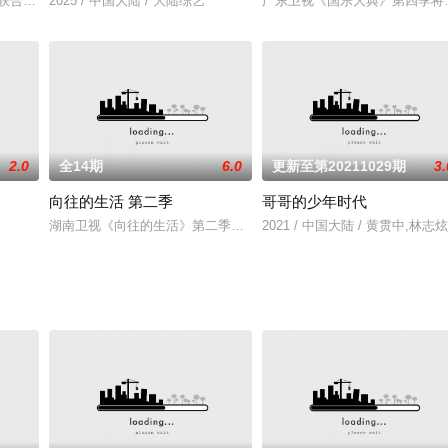
造的全新“活色生香”聊天真人秀
V联合出品。一档明星健康生活健身挑战观察真人秀，邀请四位嘉宾参与“
2025 / 中国大陆 / 大陆综艺
广东卫视《国乐大典》第四季将
2.0
全14期
6.0
更新至第20211029期
3.
向往的生活 第二季
哥哥的少年时代
优胜者将有机会获得优酷头部古装大
湖南卫视《向往的生活》第二季——江南篇，主人公为黄磊、何炅、
2021 / 中国大陆 / 黄贯中,林