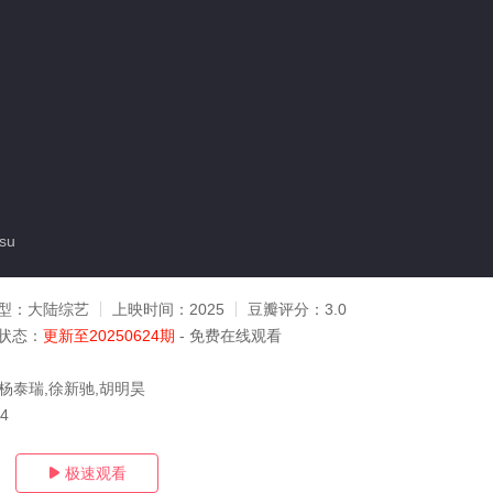
su
型：
大陆综艺
上映时间：
2025
豆瓣评分：
3.0
状态：
更新至20250624期
- 免费在线观看
,杨泰瑞,徐新驰,胡明昊
24
极速观看
