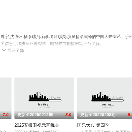
宇,沈博怀,杨泰瑞,徐新驰,胡明昊等演员精彩演绎的中国大陆综艺，手
相关信息可移步至豆瓣综艺、电视猫或剧情网等平台了解。
展开全部

7.0
更新至20250212期
8.0
更新至20220408期
5.
2025安徽卫视元宵晚会
国乐大典 第四季