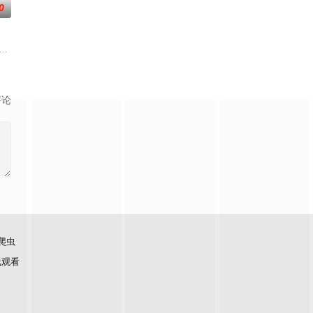
0
者将有机会获得优酷头部古装大
流竞技节目。节目集结全球实力唱将，在每周的直播比拼中高能开唱，
评论
爬虫
线观看