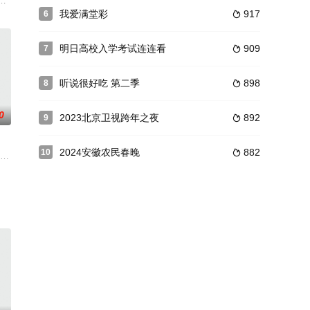
于12月24日起每周五晚播出。节目内容围绕中国民乐主题展开，打
我爱满堂彩
917
6

明日高校入学考试连连看
909
7

听说很好吃 第二季
898
8

0
2023北京卫视跨年之夜
892
9

2024安徽农民春晚
882
10

刘宪华、彭昱畅，在风景秀丽的江
志炫,陈小春,谢天华