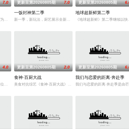
7.0
更新至第20260805期
7.0
更新至第20260805期
6.
一饭封神第二季
地球超新鲜第二季
律知识，探讨社会现象，聚焦百姓生活
行”为核心主题，聚焦真诚直白的新式恋爱，告别无效拉扯，走进心动小屋
新一季，新玩法，厨艺展示全新升级！厨神级的美味将持续上演，每
《地球超新鲜》第二季继续以快
4.0
更新至第20260805期
2.0
更新至第20260805期
6.
食神·百厨大战
我们与恋爱的距离·奔赴季
凌赫、丁程鑫、周柯宇组成的玩家团将
，每位成员携带有限生存能量，时间分秒流逝，能量持续告急。他们需要突
美食对抗综艺《食神·百厨大战》是浙江卫视与优酷联合打造的星素厨
我们与恋爱的距离·奔赴季是由