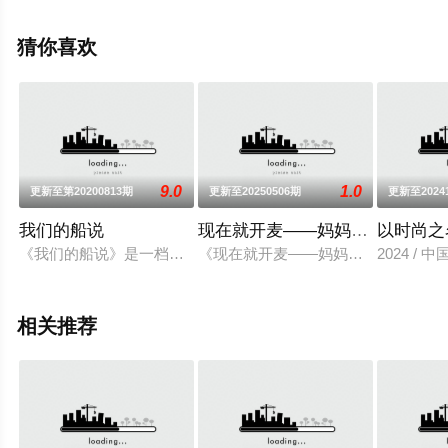
息可移步至豆瓣综艺、电视猫或剧情网等平台了解。
猜你喜欢
9.0
1.0
更新至第20200813期
更新至20250506期
更新至2024
我们的船说
现在就开麦——妈妈请就位！
以时尚之
《我们的船说》是一档定位为海洋文化纪实体验的节目，由曹曦
《现在就开麦——妈妈请就位！》将集结
2024 /
相关推荐