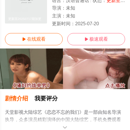
语言：
汉语普通话
状态：
更新至20250717期加更
导演：
未知
主演：
未知
更新至20250717期加更
更新时间：
2025-07-20
在线观看
极速观看


剧情介绍
我要评分
天堂影视大陆综艺《恋恋不忘的我们》是一部由知名导演
执导，众多演员精彩演绎的中国大陆综艺，手机免费观看
高清未删减完整版综艺节目就上天堂电影网，更多相关信
