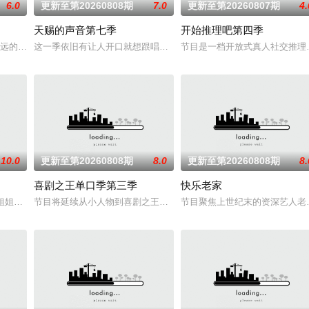
6.0
更新至第20260808期
7.0
更新至第20260807期
4.
天赐的声音第七季
开始推理吧第四季
青春合伙人开店创业真人秀。此次，
最远的大陆腹地，他们只有一辆车和一车椰子们，通过在途径补给站完成挑
这一季依旧有让人开口就想跟唱的歌，有意想不到的合作搭档，更有
节目是一档开放式真人社交推理
10.0
更新至第20260808期
8.0
更新至第20260808期
8.
喜剧之王单口季第三季
快乐老家
开启13天寻爱之旅。以青年心动为
 #姐姐当家# 第二季惊喜回归，看姐姐们如何见招拆招，畅聊人生
节目将延续从小人物到喜剧之王的故事，汇聚来自全国各地脱口秀俱
节目聚焦上世纪末的资深艺人老