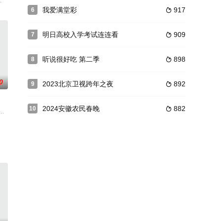
黄金时代，那个时候人们习惯闭着
”，他们将和湘籍姐姐一起前往湖南的湘西、郴州、长沙、常德、岳阳
我爱满堂彩
917
6

明日高校入学考试连连看
909
7

听说很好吃 第二季
898
8

0
2023北京卫视跨年之夜
892
9

2024安徽农民春晚
882
10

MC“王牌家族”，沈涛、宋
》第三季的衍生节目，是一档脱口秀演员舞台下全方位展示性格和人格