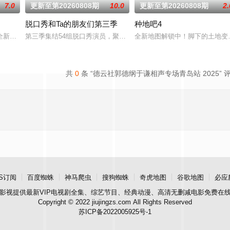
7.0
更新至第20260808期
10.0
更新至第20260808期
2.
脱口秀和Ta的朋友们第三季
种地吧4
，在每周的直播比拼中高能开唱，
全新升级！厨神级的美味将持续上演，每一道都值得期待，已经盼着开宴瞬
第三季集结54组脱口秀演员，聚集资深老人和新锐潜力新人，阵容多
全新地图解锁中！脚下的土地变了
共
0
条 “德云社郭德纲于谦相声专场青岛站 2025” 
S订阅
百度蜘蛛
神马爬虫
搜狗蜘蛛
奇虎地图
谷歌地图
必应
影视
提供最新VIP电视剧全集、综艺节目、经典动漫、高清无删减电影免费在
Copyright © 2022 jiujingzs.com All Rights Reserved
苏ICP备2022005925号-1