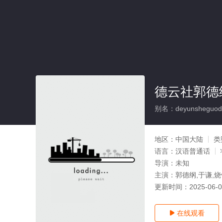
德云社郭德纲
别名：deyunsheguodeg
地区：
中国大陆
类
语言：
汉语普通话
导演：
未知
主演：
郭德纲,于谦,烧
更新时间：
2025-06-
在线观看
