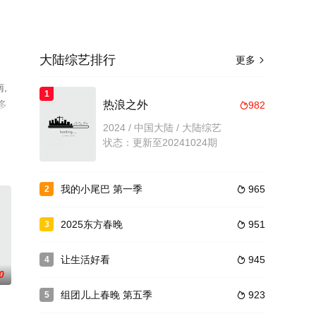
大陆综艺排行
更多

,
1
多
热浪之外
982

2024 / 中国大陆 / 大陆综艺
状态：更新至20241024期
我的小尾巴 第一季
965
2

2025东方春晚
951
3

让生活好看
945
4

0
组团儿上春晚 第五季
923
5
