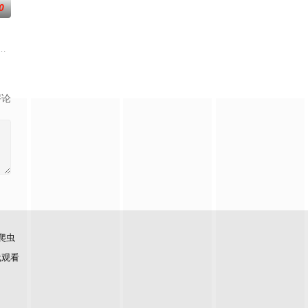
0
元丰富。本季节目首次引入“竞
，但十个勤天那份“想把地种好”的滚烫初心不变！将“见天地之广
评论
爬虫
线观看