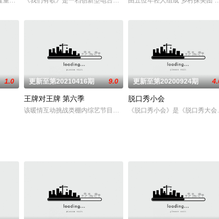
的大型生活服务节目。节目中，医生主
隆重推出的、献礼新中国成立七十周年的创新型音乐文化节目。“中国最受
《我们有歌》是一档创新型电台类音乐文化节目。二十年前是电台的
由五位年轻人组成“乡村探美团
1.0
更新至第20210416期
9.0
更新至第20200924期
4.
王牌对王牌 第六季
脱口秀小会
员会共同出品的，全国首档医生观察纪
该暖情互动挑战类棚内综艺节目由沈腾、贾玲、华晨宇、关晓彤组成固定
《脱口秀小会》是《脱口秀大会