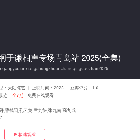
于谦相声专场青岛站 2025(全集)
angyuqianxiangshengzhuanchangqingdaozhan2025
型：
大陆综艺
上映时间：
2025
豆瓣评分：
1.0
状态：
全7期
- 免费在线观看
饼,曹鹤阳,孔云龙,章九徕,张九南,高九成
02
极速观看
