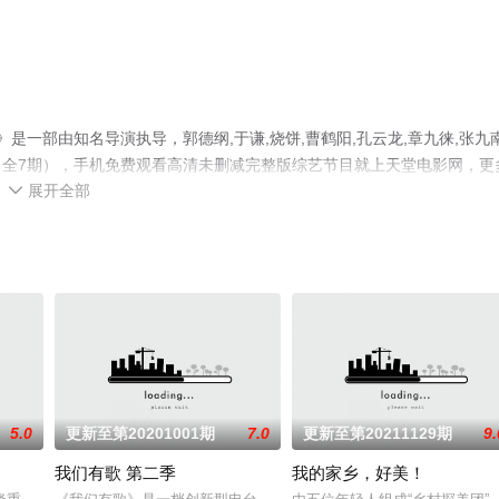
是一部由知名导演执导，郭德纲,于谦,烧饼,曹鹤阳,孔云龙,章九徕,张九南
全7期），手机免费观看高清未删减完整版综艺节目就上天堂电影网，更
展开全部

5.0
更新至第20201001期
7.0
更新至第20211129期
9.
我们有歌 第二季
我的家乡，好美！