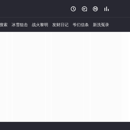




搜索
冰雪狙击
战火黎明
发财日记
爷们信条
新洗冤录