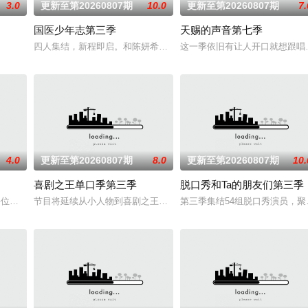
3.0
更新至第20260807期
10.0
更新至第20260807期
7.
国医少年志第三季
天赐的声音第七季
，在每周的直播比拼中高能开唱，
四人集结，新程即启。和陈妍希、夏之光、高卿尘、李雅娟一起，走
这一季依旧有让人开口就想跟唱
4.0
更新至第20260807期
8.0
更新至第20260807期
10.
喜剧之王单口季第三季
脱口秀和Ta的朋友们第三季
，每一道都值得期待，已经盼着开宴瞬
，每位成员携带有限生存能量，时间分秒流逝，能量持续告急。他们需要突
节目将延续从小人物到喜剧之王的故事，汇聚来自全国各地脱口秀俱
第三季集结54组脱口秀演员，