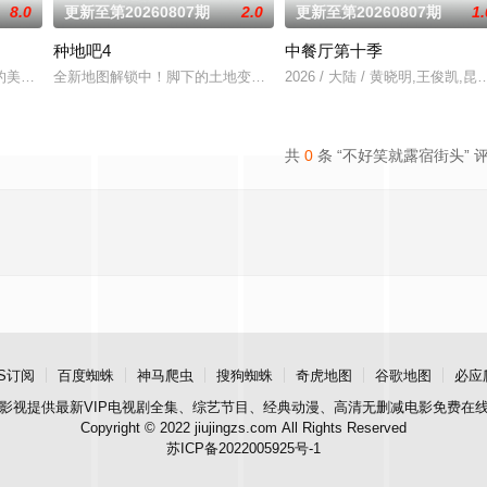
8.0
更新至第20260807期
2.0
更新至第20260807期
1.
种地吧4
中餐厅第十季
，这次不止比技术，更要玩灵
的美食竞技类真人秀 ，由何浩楠、黄渤、吕严、马頔等人为嘉宾。
全新地图解锁中！脚下的土地变了，但十个勤天那份“想把地种好”的滚
2026 / 大陆 / 黄晓明,王俊凯
共
0
条 “不好笑就露宿街头” 
S订阅
百度蜘蛛
神马爬虫
搜狗蜘蛛
奇虎地图
谷歌地图
必应
影视
提供最新VIP电视剧全集、综艺节目、经典动漫、高清无删减电影免费在
Copyright © 2022 jiujingzs.com All Rights Reserved
苏ICP备2022005925号-1