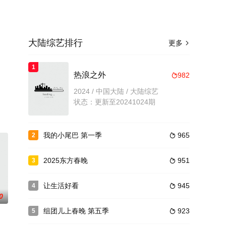
大陆综艺排行
更多

，
1
热浪之外
982

2024 / 中国大陆 / 大陆综艺
状态：更新至20241024期
我的小尾巴 第一季
965
2

2025东方春晚
951
3

让生活好看
945
4

0
组团儿上春晚 第五季
923
5
