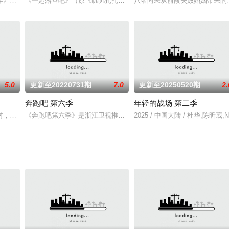
过程所遇到的各种困惑与矛盾，让双方
年》将于3月31日晚播出，宋亚轩、唐九洲、何运晨担任固定嘉宾。
《一起露营吧》（原《叽叽扎扎的生活》）是由爱奇艺推出的户外潮
八名尚未从前段失败婚姻带来的
5.0
更新至20220731期
7.0
更新至20250520期
2.
奔跑吧 第六季
年轻的战场 第二季
村，集结明星通过体验农忙、品尝美食、趣味游戏、传承文化、直播带货与
《奔跑吧第六季》是浙江卫视推出的运动综艺节目。
2025 / 中国大陆 / 杜华,陈昕葳,N