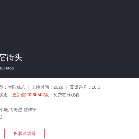
宿街头
ujietou
型：
大陆综艺
上映时间：
2026
豆瓣评分：
10.0
状态：
更新至20260502期
- 免费在线观看
,小鹿,周奇墨,翟佳宁
02
极速观看
