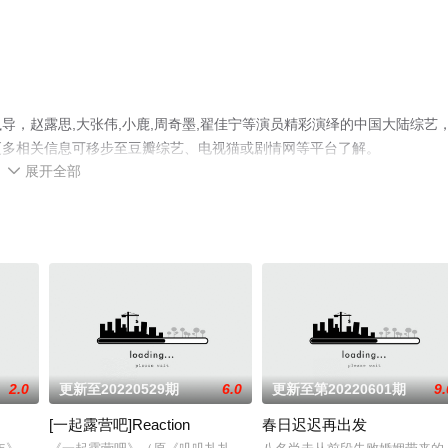
，赵露思,大张伟,小鹿,周奇墨,翟佳宁等演员精彩演绎的中国大陆综艺
更多相关信息可移步至豆瓣综艺、电视猫或剧情网等平台了解。
展开全部

2.0
更新至20220529期
6.0
更新至第20220601期
9.
[一起露营吧]Reaction
春日迟迟再出发