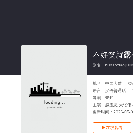
不好笑就露
别名：buhaoxiaojiulus
地区：
中国大陆
类
语言：
汉语普通话
导演：
未知
主演：
赵露思,大张伟
更新时间：
2026-05-
在线观看
