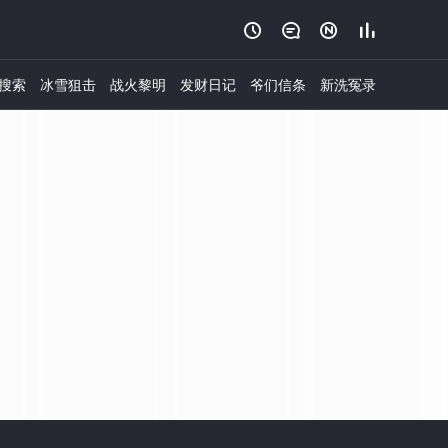




搜索
冰雪狙击
战火黎明
发财日记
爷们信条
新洗冤录