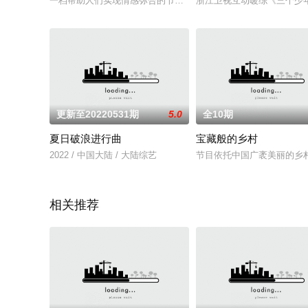
一档帮助人们实现情感弥合的节目，关注现实生活中男女在恋爱
浙江卫视互动暖综《三个少
更新至20220531期
5.0
全10期
夏日破浪进行曲
宝藏般的乡村
2022 / 中国大陆 / 大陆综艺
节目依托中国广袤美丽的乡
相关推荐