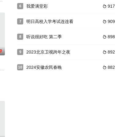
流露营生活体验真人秀。节目抓住
伤痛中痊愈的单身男女，结伴开启连续五个周末的“限定旅行”。他们
我爱满堂彩
917
6

明日高校入学考试连连看
909
7

听说很好吃 第二季
898
8

0
2023北京卫视跨年之夜
892
9

2024安徽农民春晚
882
10

AME,BOYHOOD,Loong9