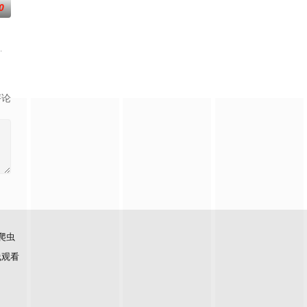
0
烫初心不变！将“见天地之广
,昆凌,靳梦佳,张雅琪,林述巍,戴军,瞿颖,汪涵,尹浩宇,袁一琦
评论
爬虫
线观看