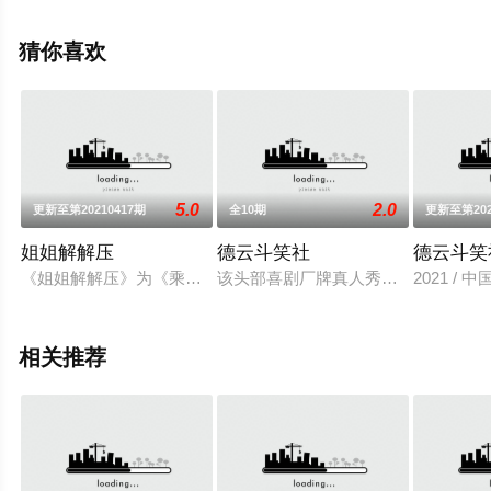
信息可移步至豆瓣综艺、电视猫或剧情网等平台了解。
猜你喜欢
5.0
2.0
更新至第20210417期
全10期
更新至第202
姐姐解解压
德云斗笑社
德云斗笑
《姐姐解解压》为《乘风破浪的姐姐第二季》会员定制节目，在
该头部喜剧厂牌真人秀德云社班主郭
2021 /
相关推荐