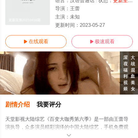
语言：
汉语普通话
状态：
更新至第20210416期
导演：
王蕾
主演：
未知
更新至第20210416期
更新时间：
2023-05-27
在线观看
极速观看


剧情介绍
我要评分
天堂影视大陆综艺《百变大咖秀第六季》是一部由王蕾导
演执导，众多演员精彩演绎的中国大陆综艺，手机免费观
看高清未删减完整版综艺节目就上天堂电影网，更多相关
