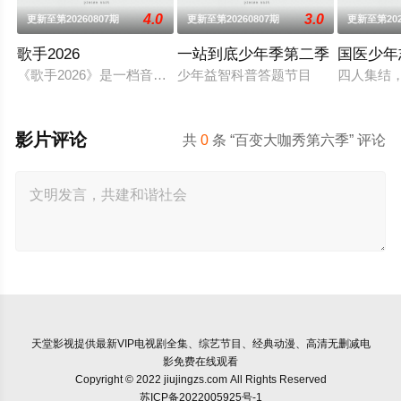
4.0
3.0
更新至第20260807期
更新至第20260807期
更新至第202
歌手2026
一站到底少年季第二季
国医少年
《歌手2026》是一档音乐交流竞技节目。节目集结全球实力唱
少年益智科普答题节目
四人集结
影片评论
共
0
条 “百变大咖秀第六季” 评论
天堂影视
提供最新VIP电视剧全集、综艺节目、经典动漫、高清无删减电
影免费在线观看
Copyright © 2022 jiujingzs.com All Rights Reserved
苏ICP备2022005925号-1